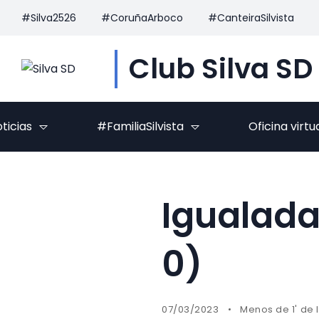
#Silva2526
#CoruñaArboco
#CanteiraSilvista
Club Silva SD
ticias
#FamiliaSilvista
Oficina virtu
Igualada
0)
07/03/2023
Menos de 1' de 