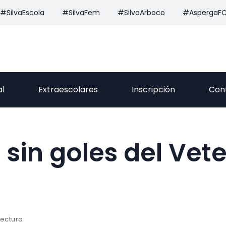
#SilvaEscola
#SilvaFem
#SilvaArboco
#AspergaF
al
Extraescolares
Inscripción
Con
 sin goles del Vet
lectura