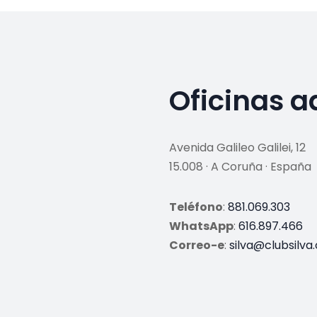
Oficinas a
Avenida Galileo Galilei, 12
15.008 · A Coruña · España
Teléfono
:
881.069.303
WhatsApp
:
616.897.466
Correo-e
:
silva@clubsilva