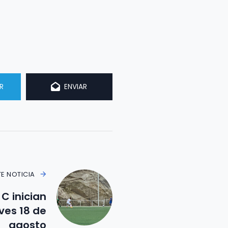
R
ENVIAR
TE NOTICIA
C inician
ves 18 de
agosto