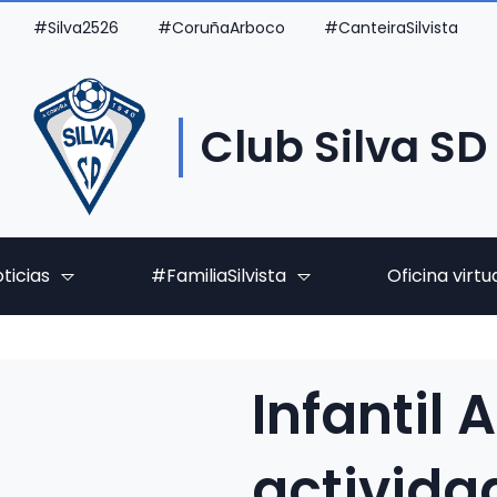
#Silva2526
#CoruñaArboco
#CanteiraSilvista
Club Silva SD
ticias
#FamiliaSilvista
Oficina virtu
Infantil A
activida