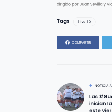
dirigido por Juan Sevilla y V
Tags
Silva SD
COMPARTIR
NOTICIA 
Las #Gue
inician 
este vie