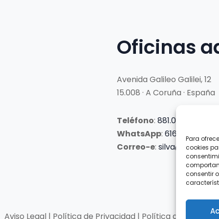
Oficinas a
Avenida Galileo Galilei, 12
15.008 · A Coruña · España
Teléfono
:
881.069.303
WhatsApp
:
616.897.466
Para ofrec
Correo-e
:
silva@clubsilva
cookies pa
consentimi
comportami
consentir o
característ
Ac
Aviso Legal | Política de Privacidad | Política de Cookies