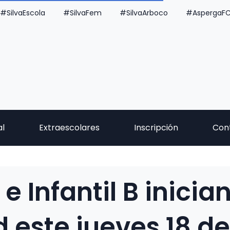
#SilvaEscola
#SilvaFem
#SilvaArboco
#AspergaF
al
Extraescolares
Inscripción
Con
 e Infantil B inicia
d este jueves 18 d