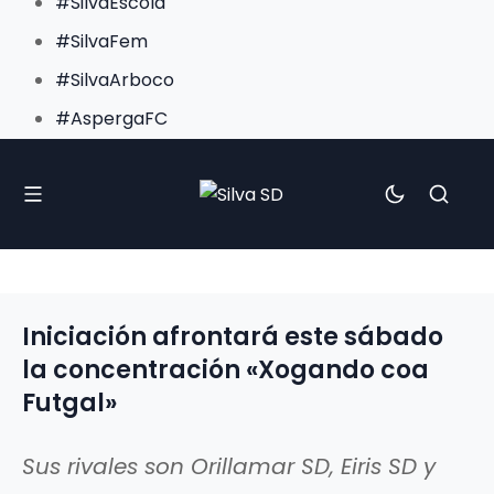
#SilvaEscola
#SilvaFem
#SilvaArboco
#AspergaFC
Iniciación afrontará este sábado
la concentración «Xogando coa
Futgal»
Sus rivales son Orillamar SD, Eiris SD y