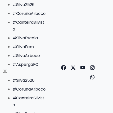
#Silva2526
#CoruñaArboco
#CanteiraSilvist
a
#SilvaEscola
#SilvaFem
#SilvaArboco
#AspergaFC
#Silva2526
#CoruñaArboco
#CanteiraSilvist
a