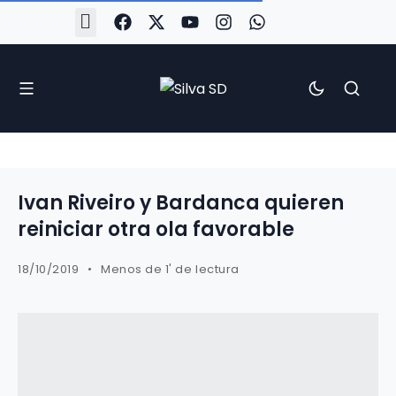
#Silva2526
#CoruñaArboco
#CanteiraSilvista
#SilvaEscola
#SilvaFem
#SilvaArboco
#AspergaFC
Ivan Riveiro y Bardanca quieren
reiniciar otra ola favorable
18/10/2019
Menos de 1' de lectura