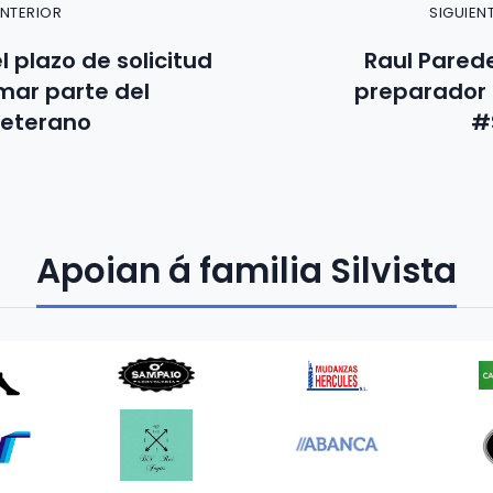
ANTERIOR
SIGUIEN
l plazo de solicitud
Raul Pared
mar parte del
preparador f
Veterano
#
Apoian á familia Silvista