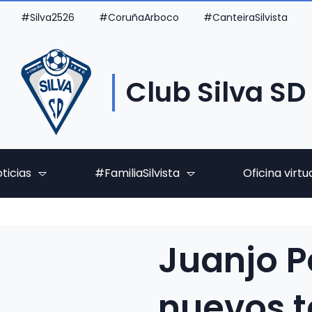
#Silva2526
#CoruñaArboco
#CanteiraSilvista
Club Silva SD
ticias
#FamiliaSilvista
Oficina virtu
Juanjo P
nuevos t