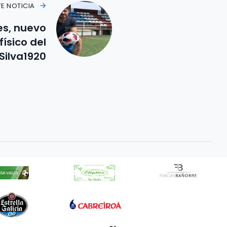
TE NOTICIA
es, nuevo
ísico del
Silva1920