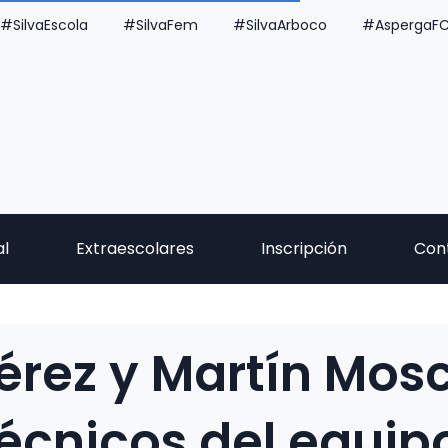
#SilvaEscola
#SilvaFem
#SilvaArboco
#AspergaF
al
Extraescolares
Inscripción
Con
érez y Martín Mos
écnicos del equipo