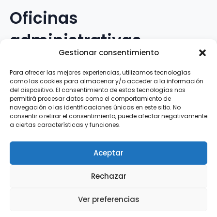
Oficinas
administrativas
Gestionar consentimiento
Avenida Galileo Galilei, 12
Para ofrecer las mejores experiencias, utilizamos tecnologías
como las cookies para almacenar y/o acceder a la información
15.008 · A Coruña · España
del dispositivo. El consentimiento de estas tecnologías nos
permitirá procesar datos como el comportamiento de
navegación o las identificaciones únicas en este sitio. No
Teléfono
:
881.069.303
consentir o retirar el consentimiento, puede afectar negativamente
WhatsApp
:
616.897.466
a ciertas características y funciones.
Correo-e
:
silva@clubsilva.com
Aceptar
Rechazar
Aviso Legal | Política de Privacidad | Política de
Ver preferencias
Cookies