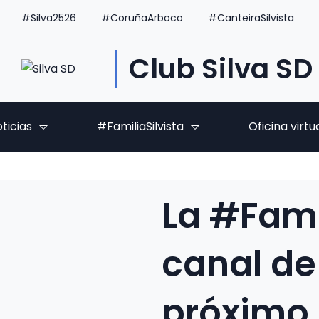
#Silva2526
#CoruñaArboco
#CanteiraSilvista
Club Silva SD
ticias
#FamiliaSilvista
Oficina virtu
La #Fami
canal de
próximo 