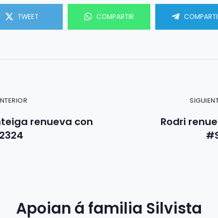
TWEET
COMPARTIR
COMPARTI
ANTERIOR
SIGUIEN
teiga renueva con
Rodri renue
a2324
#S
Apoian á familia Silvista