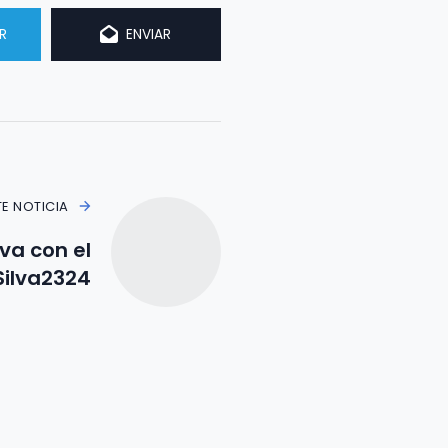
R
ENVIAR
TE NOTICIA
va con el
ilva2324