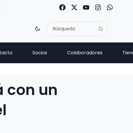
C
tacto
Socios
Colaboradores
Tien
á con un
l