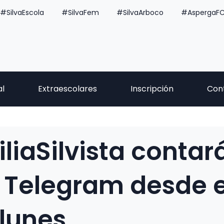
#SilvaEscola
#SilvaFem
#SilvaArboco
#AspergaF
al
Extraescolares
Inscripción
Con
liaSilvista contar
 Telegram desde e
lunes