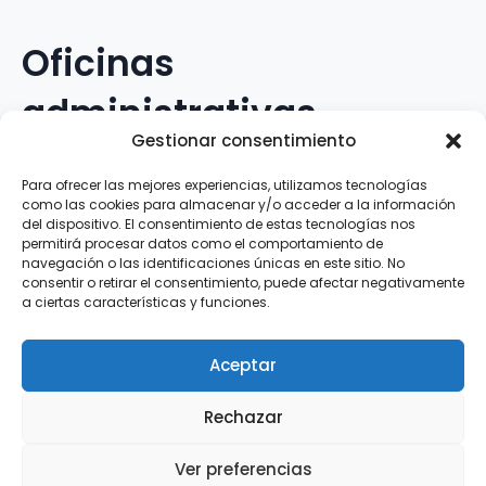
Oficinas
administrativas
Gestionar consentimiento
Avenida Galileo Galilei, 12
Para ofrecer las mejores experiencias, utilizamos tecnologías
como las cookies para almacenar y/o acceder a la información
15.008 · A Coruña · España
del dispositivo. El consentimiento de estas tecnologías nos
permitirá procesar datos como el comportamiento de
navegación o las identificaciones únicas en este sitio. No
Teléfono
:
881.069.303
consentir o retirar el consentimiento, puede afectar negativamente
WhatsApp
:
616.897.466
a ciertas características y funciones.
Correo-e
:
silva@clubsilva.com
Aceptar
Rechazar
Aviso Legal | Política de Privacidad | Política de
Ver preferencias
Cookies