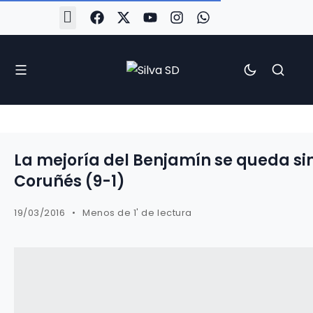
#Silva2526
#CoruñaArboco
#CanteiraSilvista
#SilvaEscola
#SilvaFem
#SilvaArboco
#AspergaFC
La mejoría del Benjamín se queda sin
Coruñés (9-1)
19/03/2016
Menos de 1' de lectura