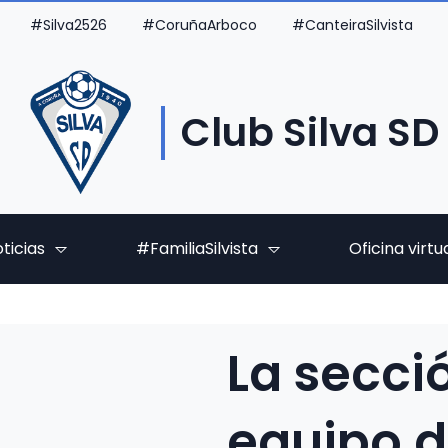
#Silva2526
#CoruñaArboco
#CanteiraSilvista
Club Silva SD
ticias
#FamiliaSilvista
Oficina virtu
La secci
equipo d