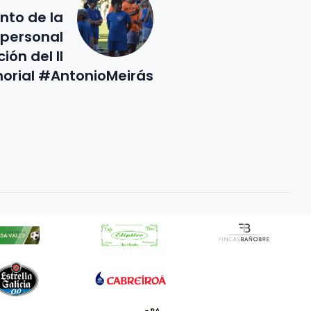
nto de la
 personal
ión del II
rial #AntonioMeirás