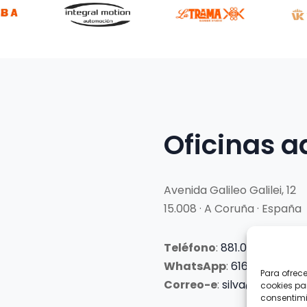
Oficinas a
Avenida Galileo Galilei, 12
15.008 · A Coruña · España
Teléfono
:
881.069.303
WhatsApp
:
616.897.466
Para ofrec
Correo-e
:
silva@clubsilva
cookies pa
consentimi