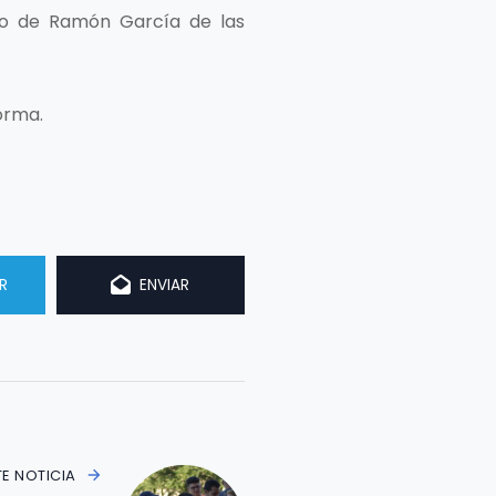
yo de Ramón García de las
orma.
R
ENVIAR
TE NOTICIA