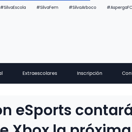
#SilvaEscola
#SilvaFem
#SilvaArboco
#AspergaF
al
Extraescolares
Inscripción
Con
ón eSports contar
e Xbox la próxima