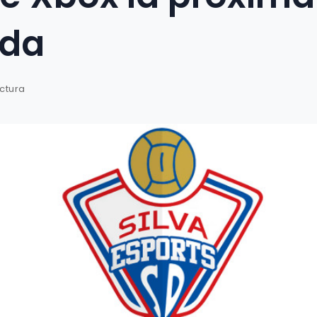
da
ectura