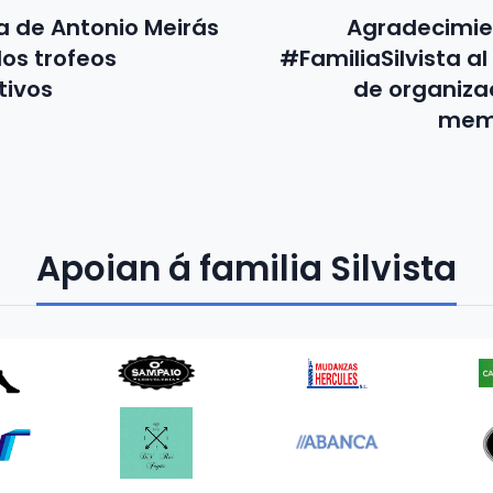
ia de Antonio Meirás
Agradecimie
los trofeos
#FamiliaSilvista al
tivos
de organizac
memo
Apoian á familia Silvista