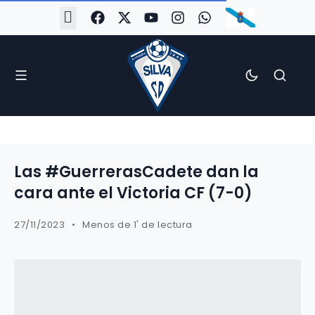
#Silva2526
#CoruñaArboco
#CanteiraSilvista
#SilvaEscola
#SilvaFem
#SilvaArboco
#AspergaFC
Las #GuerrerasCadete dan la
cara ante el Victoria CF (7-0)
27/11/2023
Menos de 1' de lectura