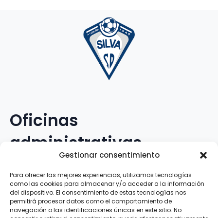
Oficinas
administrativas
Gestionar consentimiento
Avenida Galileo Galilei, 12
Para ofrecer las mejores experiencias, utilizamos tecnologías
como las cookies para almacenar y/o acceder a la información
15.008 · A Coruña · España
del dispositivo. El consentimiento de estas tecnologías nos
permitirá procesar datos como el comportamiento de
navegación o las identificaciones únicas en este sitio. No
Teléfono
:
881.069.303