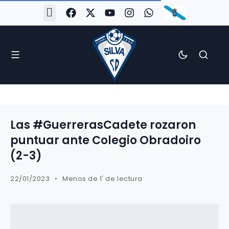
#Silva2526
#CoruñaArboco
#CanteiraSilvista
#SilvaEscola
#SilvaFem
#SilvaArboco
#AspergaFC
Las #GuerrerasCadete rozaron
puntuar ante Colegio Obradoiro
(2-3)
22/01/2023
Menos de 1' de lectura