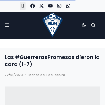
#Silva2526
#CoruñaArboco
#CanteiraSilvista
#SilvaEscola
#SilvaFem
#SilvaArboco
#AspergaFC
Las #GuerrerasPromesas dieron la
cara (1-7)
22/01/2023
Menos de 1' de lectura