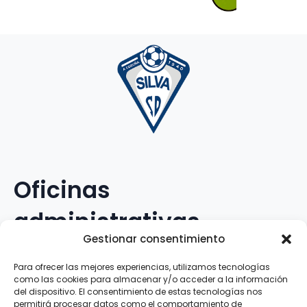
Oficinas
administrativas
Gestionar consentimiento
Avenida Galileo Galilei, 12
Para ofrecer las mejores experiencias, utilizamos tecnologías
como las cookies para almacenar y/o acceder a la información
15.008 · A Coruña · España
del dispositivo. El consentimiento de estas tecnologías nos
permitirá procesar datos como el comportamiento de