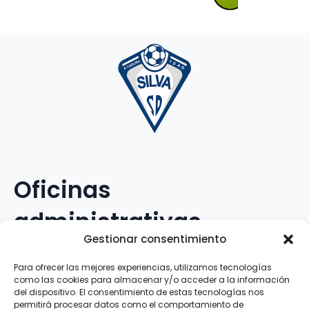
Oficinas
administrativas
Gestionar consentimiento
Avenida Galileo Galilei, 12
Para ofrecer las mejores experiencias, utilizamos tecnologías
como las cookies para almacenar y/o acceder a la información
15.008 · A Coruña · España
del dispositivo. El consentimiento de estas tecnologías nos
permitirá procesar datos como el comportamiento de