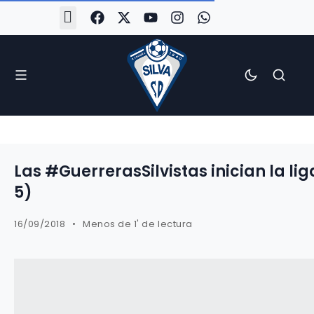
#Silva2526
#CoruñaArboco
#CanteiraSilvista
#SilvaEscola
#SilvaFem
#SilvaArboco
#AspergaFC
Las #GuerrerasSilvistas inician la lig
5)
16/09/2018
Menos de 1' de lectura