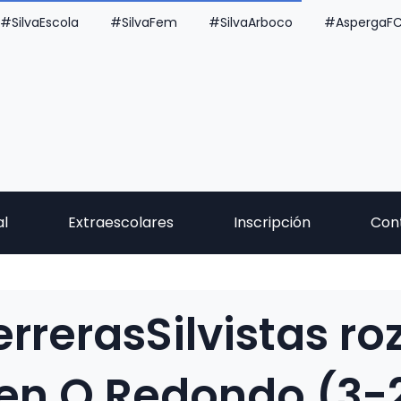
#SilvaEscola
#SilvaFem
#SilvaArboco
#AspergaF
al
Extraescolares
Inscripción
Con
rrerasSilvistas ro
en O Redondo (3-