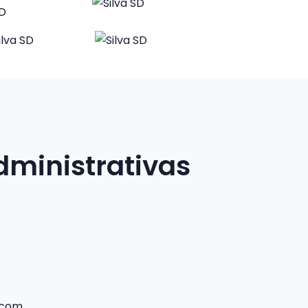
dministrativas
.com