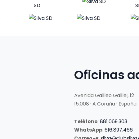
Oficinas a
Avenida Galileo Galilei, 12
15.008 · A Coruña · España
Teléfono
:
881.069.303
WhatsApp
:
616.897.466
Correo-e
:
silva@clubsilva