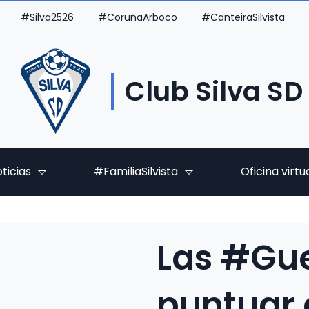
#Silva2526
#CoruñaArboco
#CanteiraSilvista
Club Silva SD
ticias
#FamiliaSilvista
Oficina virtu
Las #Gue
puntuar 