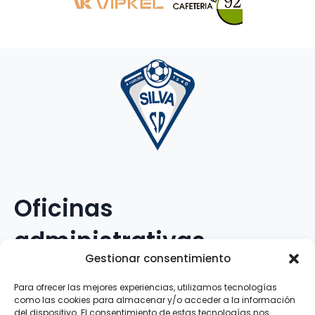
Oficinas
administrativas
Gestionar consentimiento
Avenida Galileo Galilei, 12
Para ofrecer las mejores experiencias, utilizamos tecnologías
como las cookies para almacenar y/o acceder a la información
15.008 · A Coruña · España
del dispositivo. El consentimiento de estas tecnologías nos