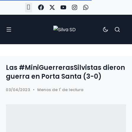
#Silva2526
#CoruñaArboco
#CanteiraSilvista
#SilvaEscola
#SilvaFem
#SilvaArboco
#AspergaFC
Las #MiniGuerrerasSilvistas dieron
guerra en Porta Santa (3-0)
03/04/2023
Menos de 1' de lectura