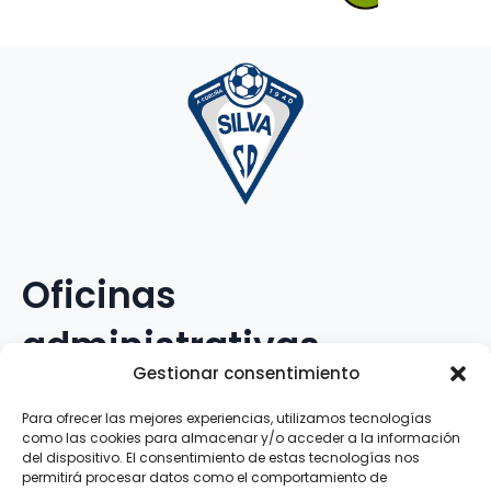
Oficinas
administrativas
Gestionar consentimiento
Avenida Galileo Galilei, 12
Para ofrecer las mejores experiencias, utilizamos tecnologías
como las cookies para almacenar y/o acceder a la información
15.008 · A Coruña · España
del dispositivo. El consentimiento de estas tecnologías nos
permitirá procesar datos como el comportamiento de