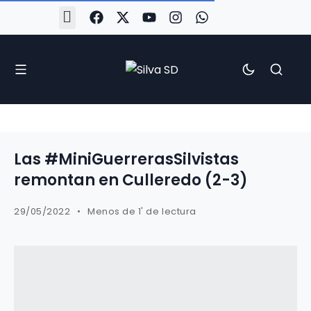
#Silva2526
#CoruñaArboco
#CanteiraSilvista
#SilvaEscola
#SilvaFem
#SilvaArboco
#AspergaFC
Las #MiniGuerrerasSilvistas
remontan en Culleredo (2-3)
29/05/2022
Menos de 1' de lectura