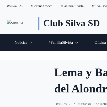
#Silva2526
#CoruñaArboco
#CanteiraSilvista
#SilvaEsco
Club Silva SD
Noticias
#FamiliaSilvista
Oficina 
Lema y Bar
del Alond
10/02/2017
Menos de 1' de lectu