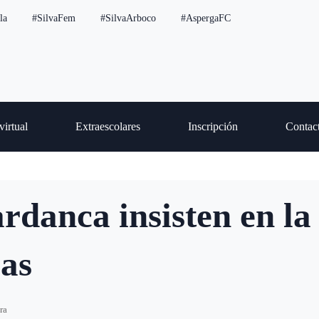
la
#SilvaFem
#SilvaArboco
#AspergaFC
virtual
Extraescolares
Inscripción
Contac
danca insisten en la 
ras
ra