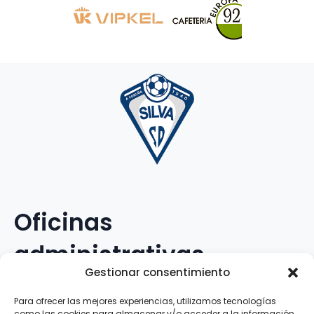
Oficinas
administrativas
Gestionar consentimiento
Avenida Galileo Galilei, 12
Para ofrecer las mejores experiencias, utilizamos tecnologías
como las cookies para almacenar y/o acceder a la información