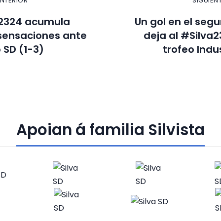
ANTERIOR
SIGUIEN
a2324 acumula
Un gol en el seg
sensaciones ante
deja al #Silva2
 SD (1-3)
trofeo Indu
Apoian á familia Silvista