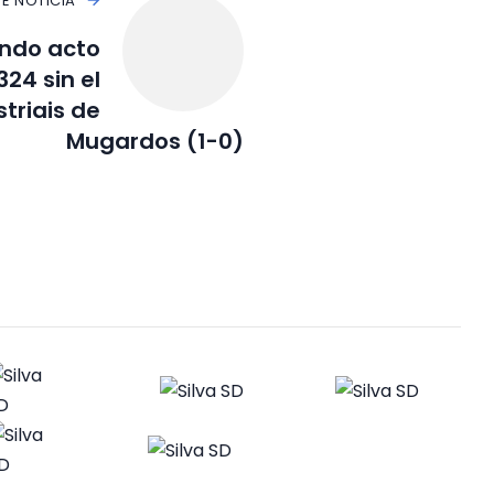
TE NOTICIA
undo acto
324 sin el
striais de
Mugardos (1-0)