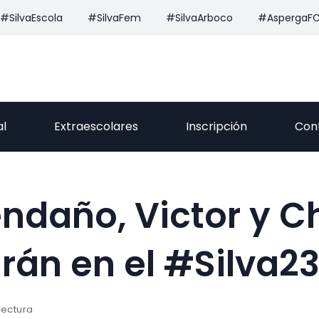
#SilvaEscola
#SilvaFem
#SilvaArboco
#AspergaF
al
Extraescolares
Inscripción
Con
ndaño, Victor y C
rán en el #Silva2
lectura