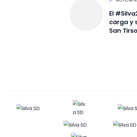
NOTICIA 
El #Silv
carga y 
San Tirso