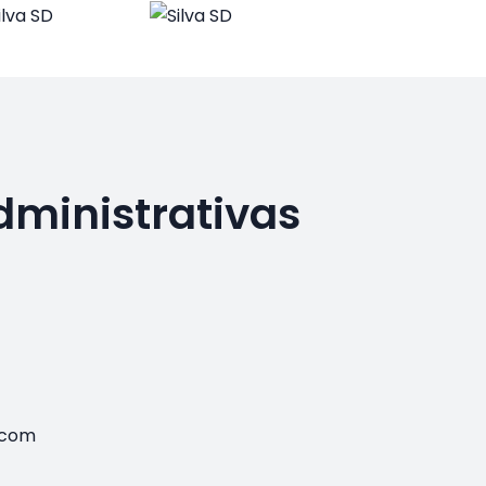
dministrativas
.com