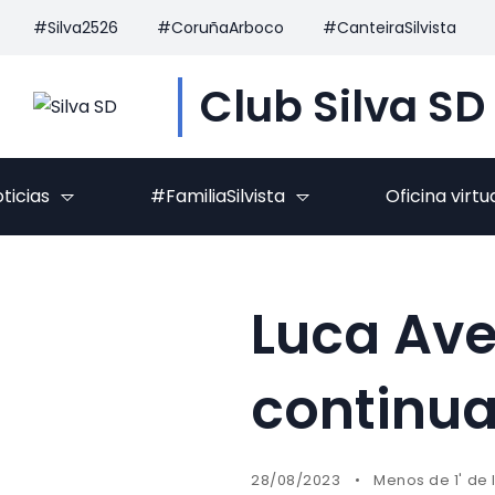
#Silva2526
#CoruñaArboco
#CanteiraSilvista
Club Silva SD
ticias
#FamiliaSilvista
Oficina virtu
Luca Ave
continua
28/08/2023
Menos de 1' de 