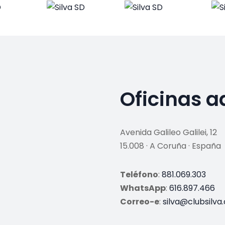
Oficinas a
Avenida Galileo Galilei, 12
15.008 · A Coruña · España
Teléfono
:
881.069.303
WhatsApp
:
616.897.466
Correo-e
:
silva@clubsilva