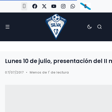
#Silva2526
#CoruñaArboco
#CanteiraSilvista
#SilvaEscola
#SilvaFem
#SilvaArboco
#AspergaFC
Lunes 10 de julio, presentación del I
07/07/2017
Menos de 1' de lectura