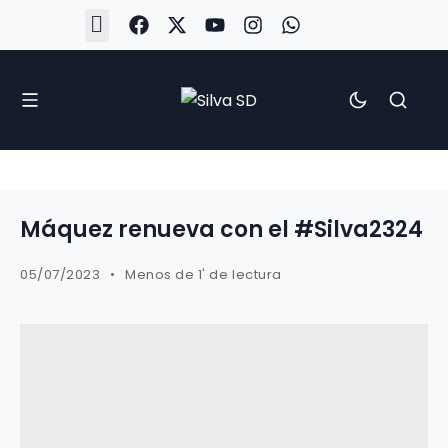
#Silva2526
#CoruñaArboco
#CanteiraSilvista
#SilvaEscola
#SilvaFem
#SilvaArboco
#AspergaFC
Máquez renueva con el #Silva2324
05/07/2023
Menos de 1' de lectura