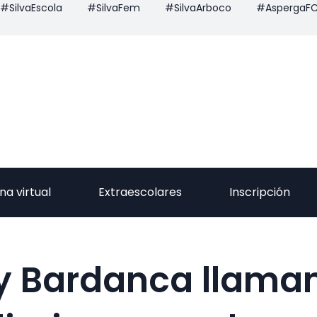
#SilvaEscola
#SilvaFem
#SilvaArboco
#AspergaF
na virtual
Extraescolares
Inscripción
 Bardanca llaman