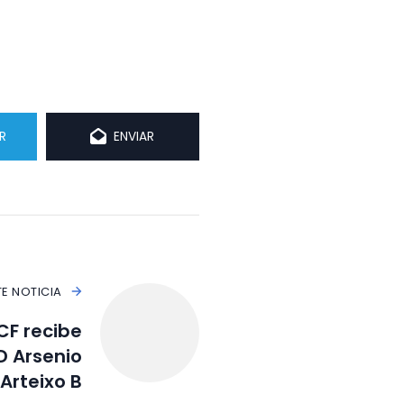
R
ENVIAR
TE NOTICIA
F recibe
D Arsenio
 Arteixo B