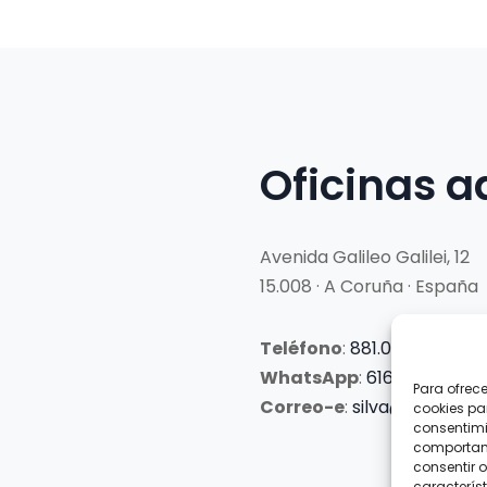
Oficinas a
Avenida Galileo Galilei, 12
15.008 · A Coruña · España
Teléfono
:
881.069.303
WhatsApp
:
616.897.466
Para ofrec
Correo-e
:
silva@clubsilva
cookies pa
consentimi
comportami
consentir o
característ