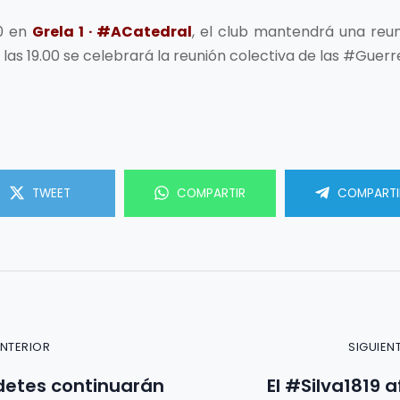
30 en
Grela 1 · #ACatedral
, el club mantendrá una reun
 las 19.00 se celebrará la reunión colectiva de las #Guerre
TWEET
COMPARTIR
COMPARTI
ANTERIOR
SIGUIEN
detes continuarán
El #Silva1819 