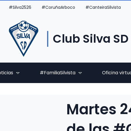
#Silva2526
#CoruñaArboco
#CanteiraSilvista
Club Silva SD
ticias
#FamiliaSilvista
Oficina virtu
Martes 24
de las #