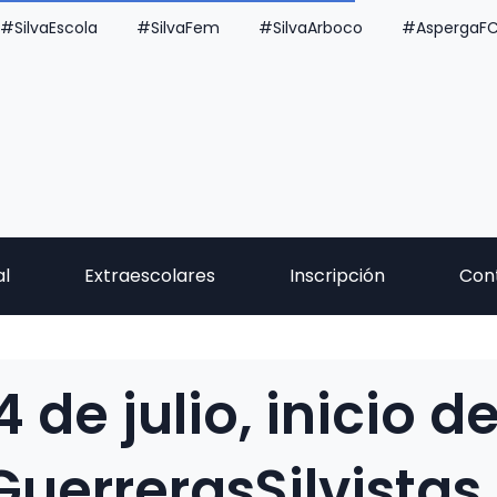
#SilvaEscola
#SilvaFem
#SilvaArboco
#AspergaF
al
Extraescolares
Inscripción
Con
 de julio, inicio d
GuerrerasSilvistas