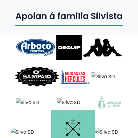
Apoian á familia Silvista