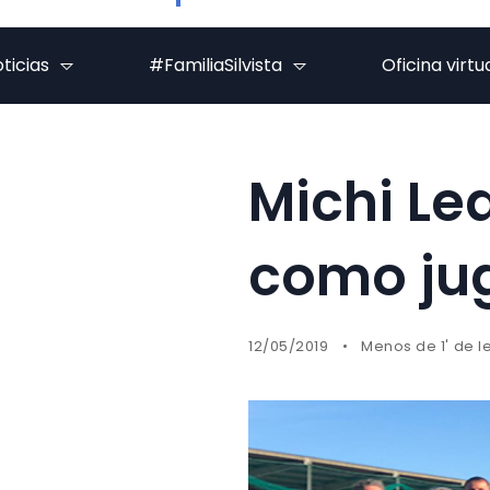
ticias
#FamiliaSilvista
Oficina virtu
Michi Le
como jug
12/05/2019
Menos de 1' de l