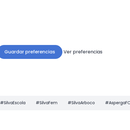
Guardar preferencias
Ver preferencias
#SilvaEscola
#SilvaFem
#SilvaArboco
#AspergaF