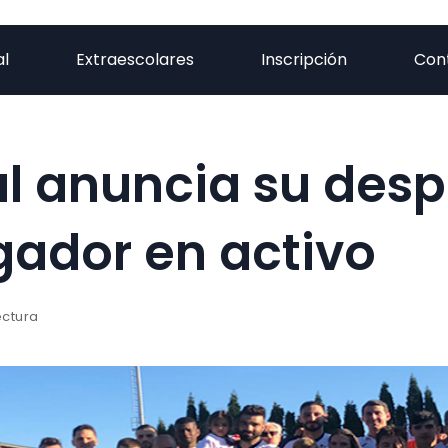
al
Extraescolares
Inscripción
Con
al anuncia su des
ador en activo
ectura