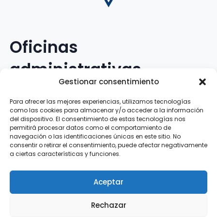
Oficinas
administrativas
Gestionar consentimiento
Avenida Galileo Galilei, 12
Para ofrecer las mejores experiencias, utilizamos tecnologías
como las cookies para almacenar y/o acceder a la información
15.008 · A Coruña · España
del dispositivo. El consentimiento de estas tecnologías nos
permitirá procesar datos como el comportamiento de
navegación o las identificaciones únicas en este sitio. No
Teléfono
:
881.069.303
consentir o retirar el consentimiento, puede afectar negativamente
WhatsApp
:
616.897.466
a ciertas características y funciones.
Correo-e
:
silva@clubsilva.com
Aceptar
Rechazar
Aviso Legal | Política de Privacidad | Política de