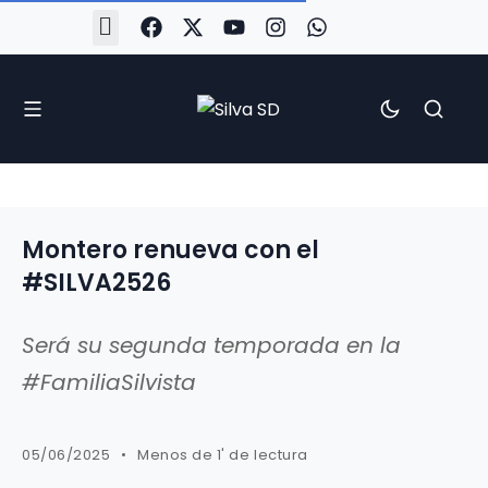
#Silva2526
#CoruñaArboco
#CanteiraSilvista
#SilvaEscola
#SilvaFem
#SilvaArboco
#AspergaFC
Montero renueva con el
#SILVA2526
Será su segunda temporada en la
#FamiliaSilvista
05/06/2025
Menos de 1' de lectura