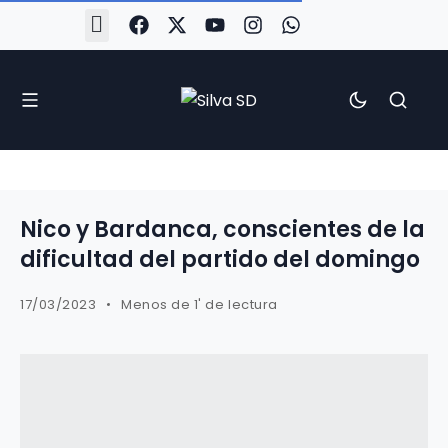
#Silva2526
#CoruñaArboco
#CanteiraSilvista
#SilvaEscola
#SilvaFem
#SilvaArboco
#AspergaFC
Nico y Bardanca, conscientes de la
dificultad del partido del domingo
17/03/2023
Menos de 1' de lectura