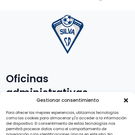
Oficinas
administrativas
Gestionar consentimiento
Avenida Galileo Galilei, 12
Para ofrecer las mejores experiencias, utilizamos tecnologías
como las cookies para almacenar y/o acceder a la información
15.008 · A Coruña · España
del dispositivo. El consentimiento de estas tecnologías nos
permitirá procesar datos como el comportamiento de
navegación o las identificaciones únicas en este sitio. No