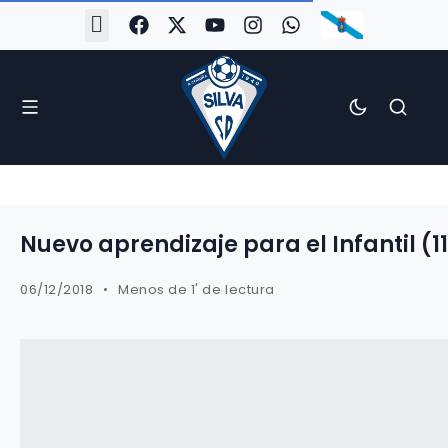
#Silva2526
#CoruñaArboco
#CanteiraSilvista
#SilvaEscola
#SilvaFem
#SilvaArboco
#AspergaFC
Nuevo aprendizaje para el Infantil (1
06/12/2018
Menos de 1' de lectura