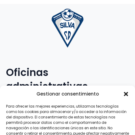
Oficinas
administrativas
Gestionar consentimiento
Avenida Galileo Galilei, 12
Para ofrecer las mejores experiencias, utilizamos tecnologías
como las cookies para almacenar y/o acceder a la información
15.008 · A Coruña · España
del dispositivo. El consentimiento de estas tecnologías nos
permitirá procesar datos como el comportamiento de
navegación o las identificaciones únicas en este sitio. No
Teléfono
:
881.069.303
consentir o retirar el consentimiento, puede afectar negativamente