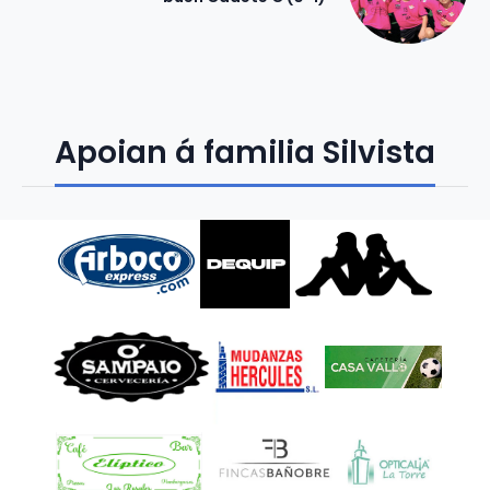
Apoian á familia Silvista