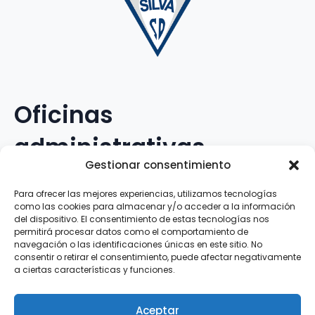
Oficinas
administrativas
Gestionar consentimiento
Avenida Galileo Galilei, 12
Para ofrecer las mejores experiencias, utilizamos tecnologías
como las cookies para almacenar y/o acceder a la información
15.008 · A Coruña · España
del dispositivo. El consentimiento de estas tecnologías nos
permitirá procesar datos como el comportamiento de
navegación o las identificaciones únicas en este sitio. No
Teléfono
:
881.069.303
consentir o retirar el consentimiento, puede afectar negativamente
WhatsApp
:
616.897.466
a ciertas características y funciones.
Correo-e
:
silva@clubsilva.com
Aceptar