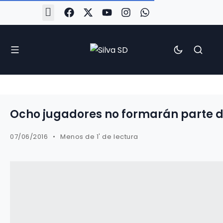
#Silva2526
#CoruñaArboco
#CanteiraSilvista
#SilvaEscola
#SilvaFem
#SilvaArboco
#AspergaFC
Ocho jugadores no formarán parte del
07/06/2016
Menos de 1' de lectura