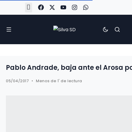
#Silva2526
#CoruñaArboco
#CanteiraSilvista
#SilvaEscola
#SilvaFem
#SilvaArboco
#AspergaFC
Pablo Andrade, baja ante el Arosa p
05/04/2017
Menos de 1' de lectura