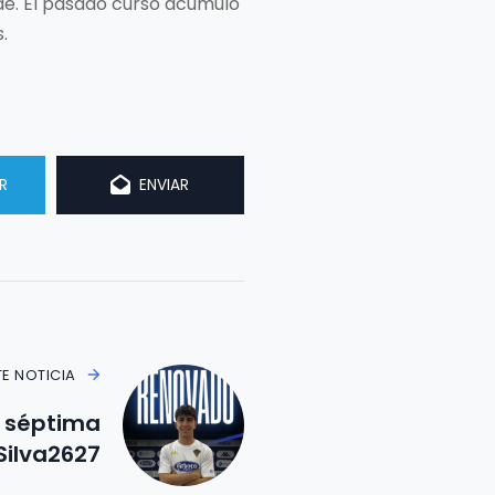
rde. El pasado curso acumuló
.
R
ENVIAR
TE NOTICIA
 séptima
Silva2627