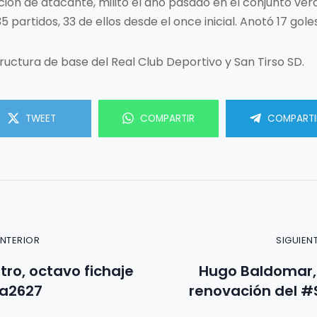
ición de atacante, militó el año pasado en el conjunto ve
 partidos, 33 de ellos desde el once inicial. Anotó 17 goles
ructura de base del Real Club Deportivo y San Tirso SD.
TWEET
COMPARTIR
COMPARTI
ANTERIOR
SIGUIEN
tro, octavo fichaje
Hugo Baldomar,
va2627
renovación del #