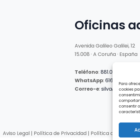
Oficinas a
Avenida Galileo Galilei, 12
15.008 · A Coruña · España
Teléfono
:
881.069.303
WhatsApp
:
616.897.466
Para ofrec
Correo-e
:
silva@clubsilva
cookies pa
consentimi
comportami
consentir o
característ
Ac
Aviso Legal | Política de Privacidad | Política de Cookies