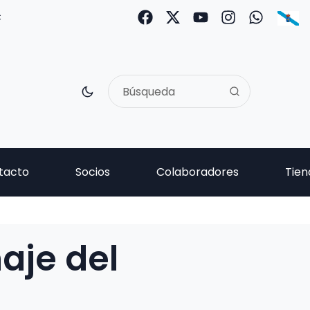
C
tacto
Socios
Colaboradores
Tien
aje del