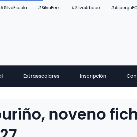
#SilvaEscola
#SilvaFem
#SilvaArboco
#AspergaF
al
Extraescolares
Inscripción
Con
uriño, noveno fich
627