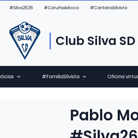
#Silva2526
#CoruñaArboco
#CanteiraSilvista
Club Silva SD
ticias
#FamiliaSilvista
Oficina virtu
Pablo Mo
#Silva2