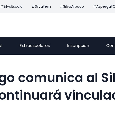
#SilvaEscola
#SilvaFem
#SilvaArboco
#AspergaF
al
Extraescolares
Inscripción
Con
igo comunica al Si
ontinuará vincula