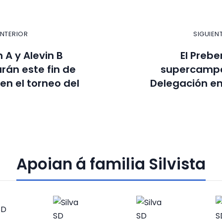
ANTERIOR
SIGUIEN
 A y Alevin B
El Prebe
arán este fin de
supercampe
n el torneo del
Delegación en
Apoian á familia Silvista