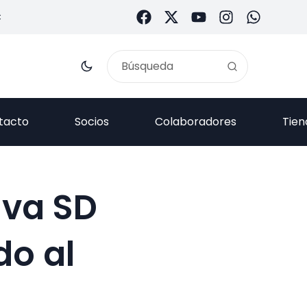
C
tacto
Socios
Colaboradores
Tien
lva SD
do al