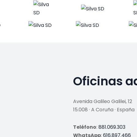
Oficinas a
Avenida Galileo Galilei, 12
15.008 · A Coruña · España
Teléfono
:
881.069.303
WhatsApp
:
616.897.466