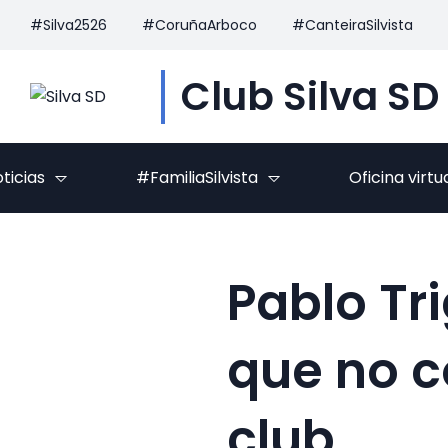
#Silva2526
#CoruñaArboco
#CanteiraSilvista
Club Silva SD
ticias
#FamiliaSilvista
Oficina virtu
Pablo Tr
que no c
club