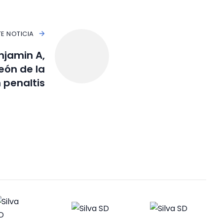
TE NOTICIA
njamin A,
ón de la
 penaltis