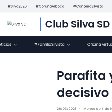
#Silva2526
#CoruñaArboco
#CanteiraSilvista
Club Silva SD
ticias
#FamiliaSilvista
Oficina virtu
Parafita
decisivo
26/03/2021
Menos de 1' de 