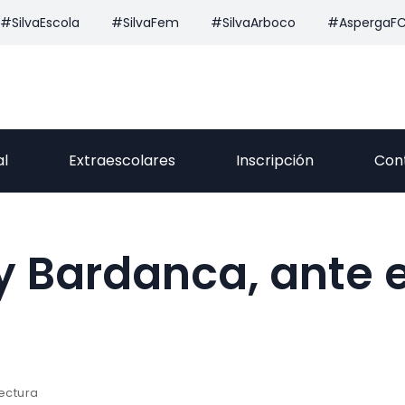
#SilvaEscola
#SilvaFem
#SilvaArboco
#AspergaF
al
Extraescolares
Inscripción
Con
 y Bardanca, ante e
lectura