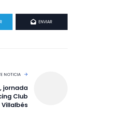
R
ENVIAR
TE NOTICIA
, jornada
acing Club
Villalbés