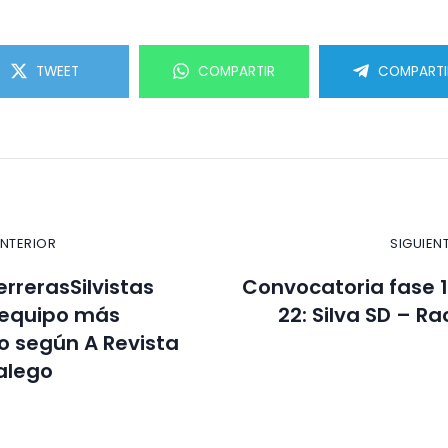
TWEET
COMPARTIR
COMPARTI
ANTERIOR
SIGUIEN
rrerasSilvistas
Convocatoria fase 1
l equipo más
22: Silva SD – R
o según A Revista
alego