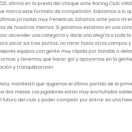
2021, afirmó en la previa del choque ante Racing Club Vil
que marca este formato de competición. Sabíamos a lo qu
últimas jornadas muy frenéticas. Estamos ante para mi e
os de nosotros mismos. Si ganamos estamos en una zona
por ascender una categoría y darle una alegría a toda la 
a sacar los tres puntos, no mirar hacia otros campos y 
os mejores equipos con gente muy rápida por bandas o de
armas y tenemos que hacer gol y apoyarnos en la gente
ación y tranquilizarnos».
vista, manifestó que «jugamos el último partido de la prim
ce dos meses. Los jugadores están muy enchufados sabie
l futuro del club y poder competir por entrar en una fas