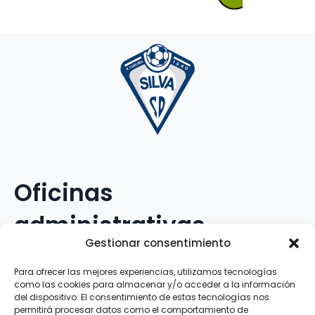
Oficinas
administrativas
Gestionar consentimiento
Avenida Galileo Galilei, 12
Para ofrecer las mejores experiencias, utilizamos tecnologías
como las cookies para almacenar y/o acceder a la información
15.008 · A Coruña · España
del dispositivo. El consentimiento de estas tecnologías nos
permitirá procesar datos como el comportamiento de