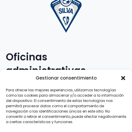
Oficinas
administrativas
Gestionar consentimiento
Avenida Galileo Galilei, 12
Para ofrecer las mejores experiencias, utilizamos tecnologías
como las cookies para almacenar y/o acceder a la información
15.008 · A Coruña · España
del dispositivo. El consentimiento de estas tecnologías nos
permitirá procesar datos como el comportamiento de
navegación o las identificaciones únicas en este sitio. No
Teléfono
:
881.069.303
consentir o retirar el consentimiento, puede afectar negativamente
WhatsApp
:
616.897.466
a ciertas características y funciones.
Correo-e
:
silva@clubsilva.com