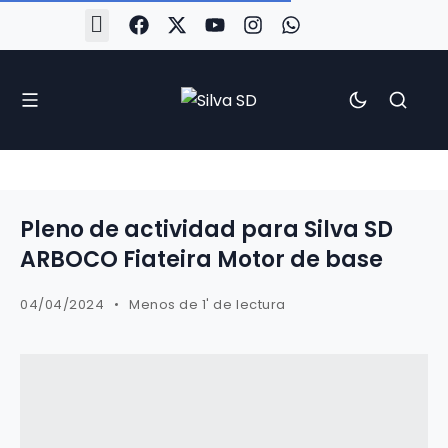
#Silva2526
#CoruñaArboco
#CanteiraSilvista
#SilvaEscola
#SilvaFem
#SilvaArboco
#AspergaFC
Pleno de actividad para Silva SD
ARBOCO Fiateira Motor de base
04/04/2024
Menos de 1' de lectura