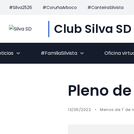
#Silva2526
#CoruñaArboco
#CanteiraSilvista
Club Silva SD
ticias
#FamiliaSilvista
Oficina virtu
Pleno de
13/05/2022
Menos de 1' de 