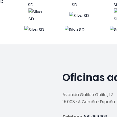
Oficinas a
Avenida Galileo Galilei, 12
15.008 · A Coruña · España
Teléfono
:
881.069.303