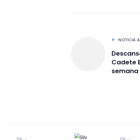
NOTICIA 
Descanso
Cadete B
semana l