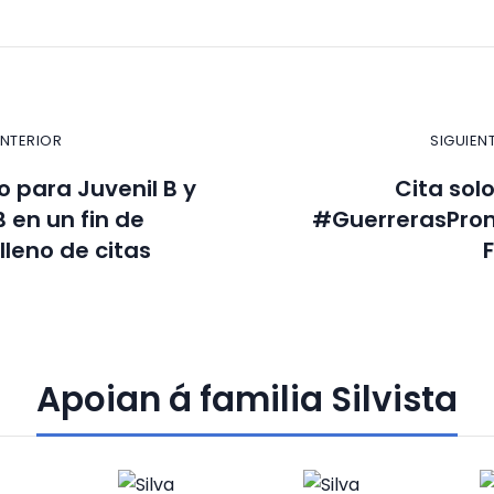
ANTERIOR
SIGUIEN
 para Juvenil B y
Cita sol
 en un fin de
#GuerrerasPro
leno de citas
Apoian á familia Silvista