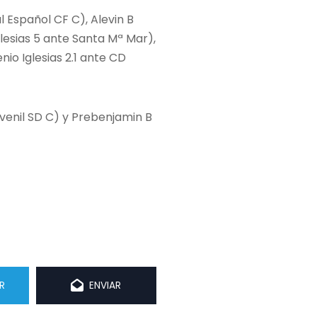
l Español CF C), Alevin B
glesias 5 ante Santa Mª Mar),
nio Iglesias 2.1 ante CD
uvenil SD C) y Prebenjamin B
R
ENVIAR