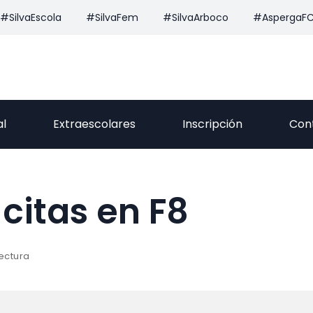
#SilvaEscola
#SilvaFem
#SilvaArboco
#AspergaF
al
Extraescolares
Inscripción
Con
 citas en F8
lectura