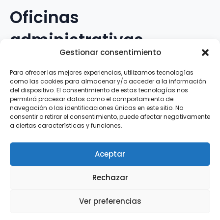
Oficinas
administrativas
Gestionar consentimiento
Avenida Galileo Galilei, 12
Para ofrecer las mejores experiencias, utilizamos tecnologías
como las cookies para almacenar y/o acceder a la información
15.008 · A Coruña · España
del dispositivo. El consentimiento de estas tecnologías nos
permitirá procesar datos como el comportamiento de
navegación o las identificaciones únicas en este sitio. No
Teléfono
:
881.069.303
consentir o retirar el consentimiento, puede afectar negativamente
WhatsApp
:
616.897.466
a ciertas características y funciones.
Correo-e
:
silva@clubsilva.com
Aceptar
Rechazar
Aviso Legal | Política de Privacidad | Política de
Ver preferencias
Cookies