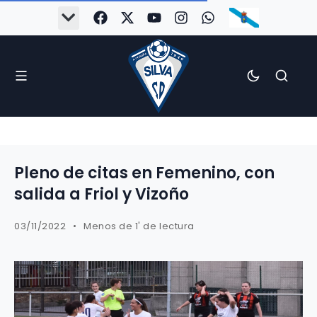
#Silva2526
#CoruñaArboco
#CanteiraSilvista
#SilvaEscola
#SilvaFem
#SilvaArboco
#AspergaFC
Pleno de citas en Femenino, con
salida a Friol y Vizoño
03/11/2022
Menos de 1' de lectura