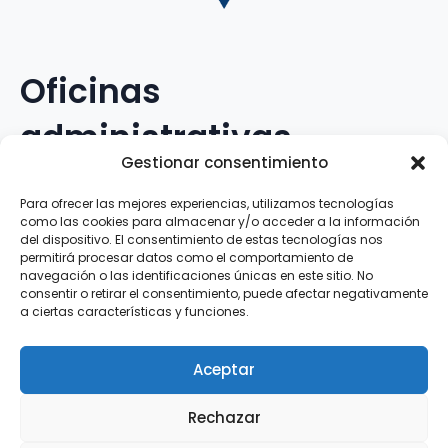
Oficinas
administrativas
Gestionar consentimiento
Avenida Galileo Galilei, 12
Para ofrecer las mejores experiencias, utilizamos tecnologías
como las cookies para almacenar y/o acceder a la información
15.008 · A Coruña · España
del dispositivo. El consentimiento de estas tecnologías nos
permitirá procesar datos como el comportamiento de
navegación o las identificaciones únicas en este sitio. No
Teléfono
:
881.069.303
consentir o retirar el consentimiento, puede afectar negativamente
WhatsApp
:
616.897.466
a ciertas características y funciones.
Correo-e
:
silva@clubsilva.com
Aceptar
Rechazar
Aviso Legal | Política de Privacidad | Política de