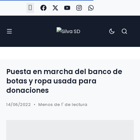
#Silva2526
#CoruñaArboco
#CanteiraSilvista
#SilvaEscola
#SilvaFem
#SilvaArboco
#AspergaFC
Puesta en marcha del banco de
botas y ropa usada para
donaciones
14/06/2022
Menos de 1' de lectura