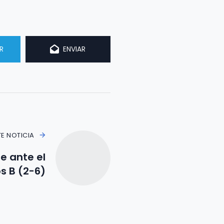
R
ENVIAR
TE NOTICIA
te ante el
s B (2-6)