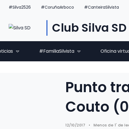
#Silva2526
#CoruñaArboco
#CanteiraSilvista
Club Silva SD
ticias
#FamiliaSilvista
Oficina virtu
Punto tr
Couto (
12/10/2017
Menos de 1' de le