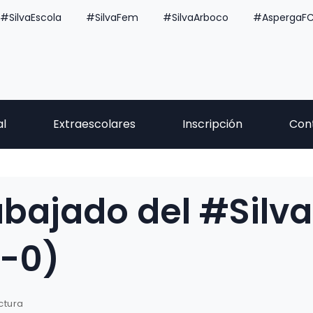
#SilvaEscola
#SilvaFem
#SilvaArboco
#AspergaF
al
Extraescolares
Inscripción
Con
abajado del #Silva
0-0)
ctura