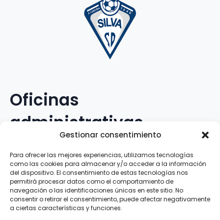
Oficinas
administrativas
Gestionar consentimiento
Avenida Galileo Galilei, 12
Para ofrecer las mejores experiencias, utilizamos tecnologías
como las cookies para almacenar y/o acceder a la información
15.008 · A Coruña · España
del dispositivo. El consentimiento de estas tecnologías nos
permitirá procesar datos como el comportamiento de
navegación o las identificaciones únicas en este sitio. No
Teléfono
:
881.069.303
consentir o retirar el consentimiento, puede afectar negativamente
WhatsApp
:
616.897.466
a ciertas características y funciones.