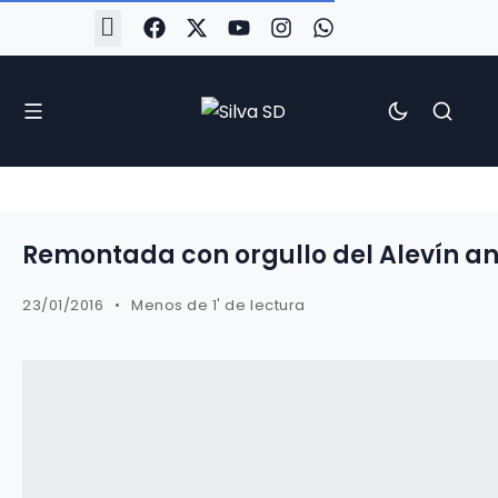
#Silva2526
#CoruñaArboco
#CanteiraSilvista
#SilvaEscola
#SilvaFem
#SilvaArboco
#AspergaFC
Remontada con orgullo del Alevín ant
23/01/2016
Menos de 1' de lectura